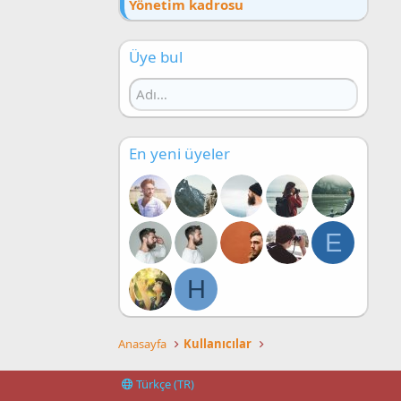
Yönetim kadrosu
Üye bul
En yeni üyeler
E
H
Anasayfa
Kullanıcılar
Türkçe (TR)