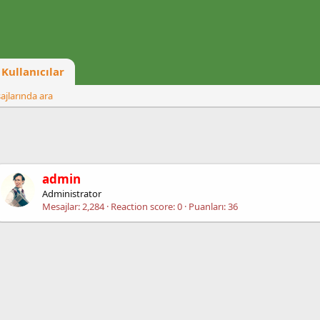
Kullanıcılar
ajlarında ara
admin
Administrator
Mesajlar
2,284
Reaction score
0
Puanları
36