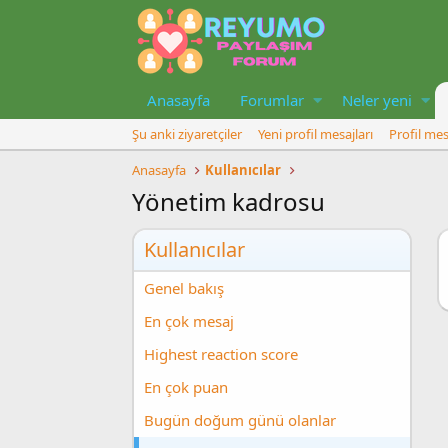
Anasayfa
Forumlar
Neler yeni
Şu anki ziyaretçiler
Yeni profil mesajları
Profil mes
Anasayfa
Kullanıcılar
Yönetim kadrosu
Kullanıcılar
Genel bakış
En çok mesaj
Highest reaction score
En çok puan
Bugün doğum günü olanlar