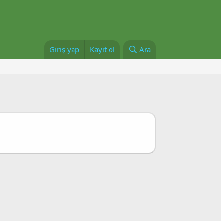
Giriş yap
Kayıt ol
Ara