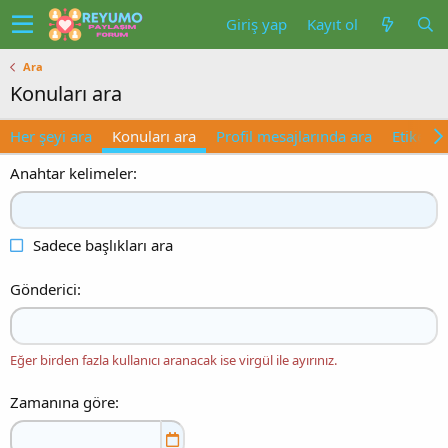
Giriş yap
Kayıt ol
Ara
Konuları ara
Her şeyi ara
Konuları ara
Profil mesajlarında ara
Etiketler
Anahtar kelimeler
Sadece başlıkları ara
Gönderici
Eğer birden fazla kullanıcı aranacak ise virgül ile ayırınız.
Zamanına göre