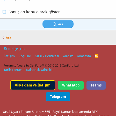
Sonuçları konu olarak göster
Ara
Ara
Türkçe (TR)
İletişim
Koşullar
Gizlilik Politikası
Yardım
Anasayfa
R
S
S
Forum software by XenForo™
© 2010-2019 XenForo Ltd.
Tarih Forum
Kalabalık Yalnızlık
📢
Reklam ve İletişim
WhatsApp
Teams
Telegram
Yasal Uyarı: Forum Sitemiz; 5651 Sayılı Kanun kapsamında BTK